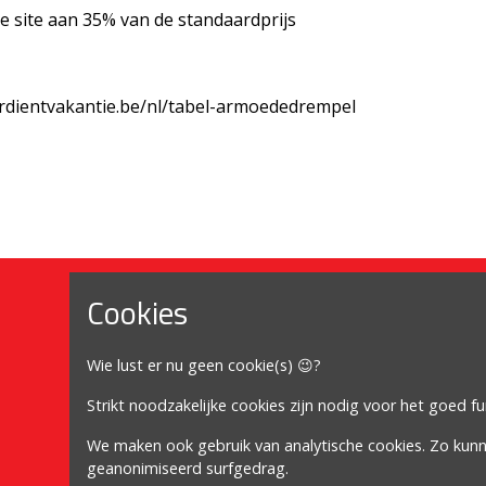
nze site aan 35% van de standaardprijs
erdientvakantie.be/nl/tabel-armoededrempel
Cookies
Mijn account
Wie lust er nu geen cookie(s) 😉?
Mijn account
Bestellingen
Strikt noodzakelijke cookies zijn nodig voor het goed f
Adressen
We maken ook gebruik van analytische cookies. Zo kun
geanonimiseerd surfgedrag.
Winkelwagen