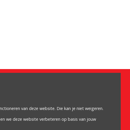
Omdat het moet
Algemene voorwaarden
Cookiebeleid
unctioneren van deze website. Die kan je niet weigeren.
Privacybeleid
nen we deze website verbeteren op basis van jouw
Proclaimer