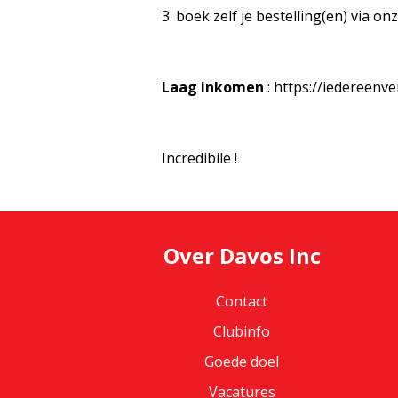
3. boek zelf je bestelling(en) via o
Laag inkomen
:
https://iedereenv
Incredibile !
Over Davos Inc
Contact
Clubinfo
Goede doel
Vacatures