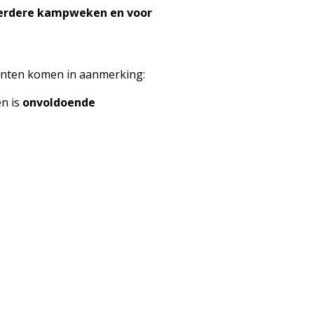
meerdere kampweken en voor
enten komen in aanmerking:
en is
onvoldoende