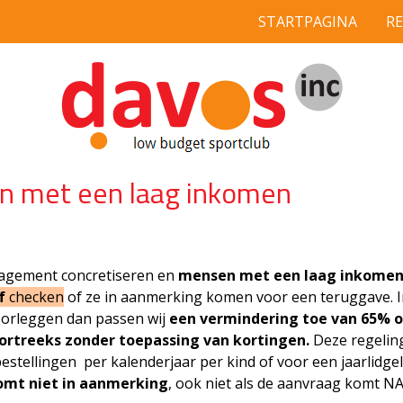
STARTPAGINA
R
n met een laag inkomen
gagement concretiseren en
mensen met een laag inkomen 
af
checken
of ze in aanmerking komen voor een teruggave. I
orleggen dan passen wij
een vermindering toe van
6
5% o
ortreeks zonder toepassing van kortingen.
Deze regeli
stellingen per kalenderjaar per kind of voor een jaarlidgel
omt niet in aanmerking
, ook niet als de aanvraag komt N