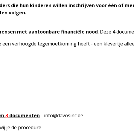
ders die hun
kinderen willen inschrijven voor één of 
len volgen.
 mensen met aantoonbare financiële nood
. Deze 4 docum
e een verhoogde tegemoetkoming heeft - een klevertje alle
um
3
documenten
-
info@davosinc.be
 wij je de procedure