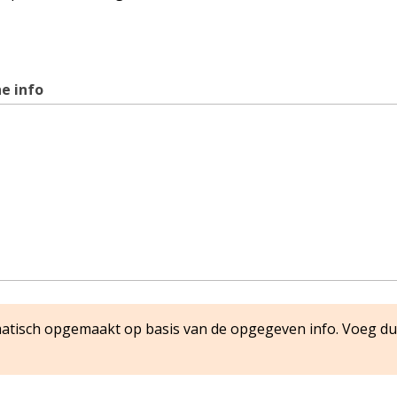
e info
matisch opgemaakt op basis van de opgegeven info. Voeg du