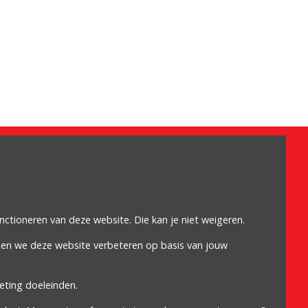
Omdat het moet
Algemene voorwaarden
Cookiebeleid
unctioneren van deze website. Die kan je niet weigeren.
Privacybeleid
nen we deze website verbeteren op basis van jouw
Proclaimer
eting doeleinden.