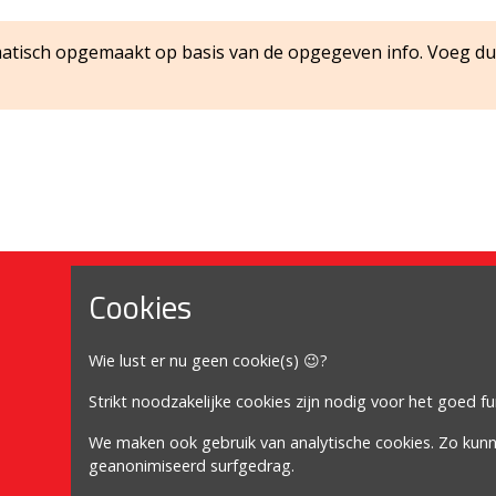
matisch opgemaakt op basis van de opgegeven info. Voeg du
Cookies
Mijn account
Wie lust er nu geen cookie(s) 😉?
Mijn account
Bestellingen
Strikt noodzakelijke cookies zijn nodig voor het goed f
Adressen
We maken ook gebruik van analytische cookies. Zo kun
geanonimiseerd surfgedrag.
Winkelwagen