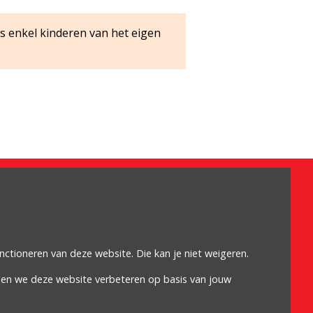
s enkel kinderen van het eigen
Omdat het moet
Algemene voorwaarden
Cookiebeleid
unctioneren van deze website. Die kan je niet weigeren.
Privacybeleid
nen we deze website verbeteren op basis van jouw
Proclaimer