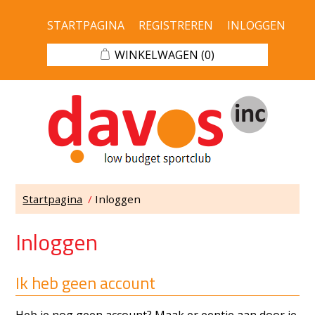
STARTPAGINA
REGISTREREN
INLOGGEN
WINKELWAGEN
(0)
Startpagina
/
Inloggen
Inloggen
Ik heb geen account