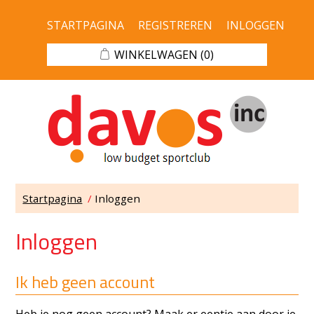
STARTPAGINA
REGISTREREN
INLOGGEN
WINKELWAGEN
(0)
Startpagina
/
Inloggen
Inloggen
Ik heb geen account