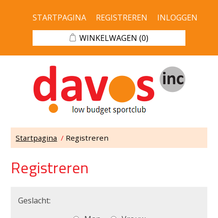
STARTPAGINA
REGISTREREN
INLOGGEN
WINKELWAGEN
(0)
Startpagina
/
Registreren
Registreren
Geslacht: