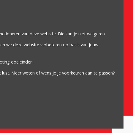
Omdat het moet
Algemene voorwaarden
Cookiebeleid
unctioneren van deze website. Die kan je niet weigeren.
Privacybeleid
nen we deze website verbeteren op basis van jouw
Proclaimer
eting doeleinden.
t lust. Meer weten of wens je je voorkeuren aan te passen?
 5317 | Ondernemingsnummer: 889.656.680