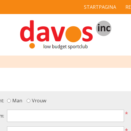
STARTPAGINA
R
t:
Man
Vrouw
*
m:
*