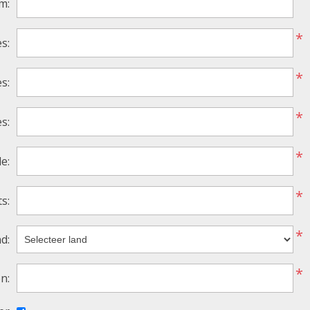
m:
*
s:
*
s:
*
s:
*
e:
*
s:
*
d:
*
n: