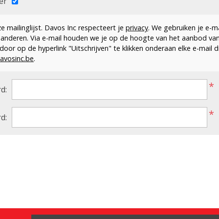
er
 mailinglijst. Davos Inc respecteert je
privacy
. We gebruiken je e-m
 anderen. Via e-mail houden we je op de hoogte van het aanbod va
en door op de hyperlink "Uitschrijven" te klikken onderaan elke e-mail 
avosinc.be
.
*
d:
*
d: