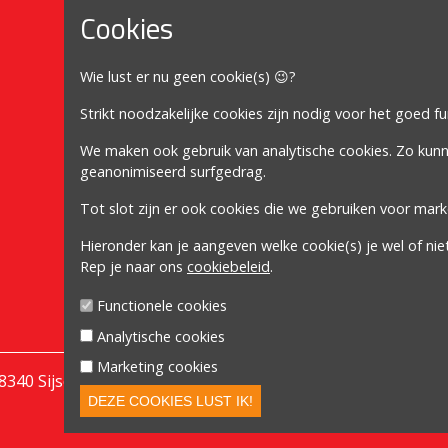
Cookies
Mijn account
Wie lust er nu geen cookie(s) 😉?
Mijn account
Bestellingen
Strikt noodzakelijke cookies zijn nodig voor het goed f
Adressen
We maken ook gebruik van analytische cookies. Zo kun
geanonimiseerd surfgedrag.
Winkelwagen
Tot slot zijn er ook cookies die we gebruiken voor mark
Volg ons
Hieronder kan je aangeven welke cookie(s) je wel of nie
Rep je naar ons
cookiebeleid
.
Functionele cookies
Analytische cookies
Marketing cookies
| 8340 Sijsele/Damme | GSM
0477 76 13 47
| BE61 6528 0018
DEZE COOKIES LUST IK!
Powered by
nopCommerce