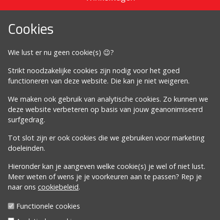
Cookies
Omdat het moet
Wie lust er nu geen cookie(s) 😉?
Algemene voorwaarden
Strikt noodzakelijke cookies zijn nodig voor het goed
Cookiebeleid
functioneren van deze website. Die kan je niet weigeren.
Privacybeleid
We maken ook gebruik van analytische cookies. Zo kunnen we
Proclaimer
deze website verbeteren op basis van jouw geanonimiseerd
surfgedrag.
Volg ons
Tot slot zijn er ook cookies die we gebruiken voor marketing
doeleinden.
Hieronder kan je aangeven welke cookie(s) je wel of niet lust.
Meer weten of wens je je voorkeuren aan te passen? Rep je
naar ons
cookiebeleid
.
Davos Inc | Egidius van Bredenestraat 4 | 8340
Functionele cookies
Sijsele/Damme | GSM
0477 76 13 47
| BE61 6528 0018