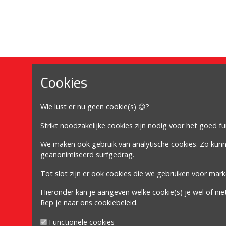
Cookies
Mijn account
Wie lust er nu geen cookie(s) 😉?
Mijn account
Bestellingen
Strikt noodzakelijke cookies zijn nodig voor het goed f
Adressen
We maken ook gebruik van analytische cookies. Zo kun
geanonimiseerd surfgedrag.
Winkelwagen
Tot slot zijn er ook cookies die we gebruiken voor mark
Volg ons
Hieronder kan je aangeven welke cookie(s) je wel of nie
Rep je naar ons
cookiebeleid
.
Functionele cookies