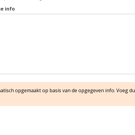
e info
matisch opgemaakt op basis van de opgegeven info. Voeg du