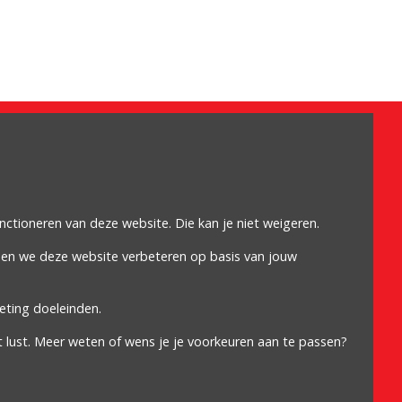
Omdat het moet
Algemene voorwaarden
Cookiebeleid
unctioneren van deze website. Die kan je niet weigeren.
Privacybeleid
nen we deze website verbeteren op basis van jouw
Proclaimer
eting doeleinden.
t lust. Meer weten of wens je je voorkeuren aan te passen?