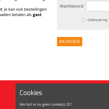
Wachtwoord:
ht
. Je kan ook bestellingen
adien betalen als
gast
Onthoud mij
INLOGGEN
Cookies
Mijn account
Wie lust er nu geen cookie(s) 😉?
Mijn account