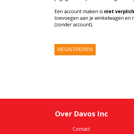
Een account maken is
niet verplic
toevoegen aan je winkelwagen en n
(zonder account).
REGISTREREN
Over Davos Inc
Contact