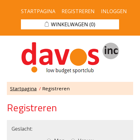
STARTPAGINA
REGISTREREN
INLOGGEN
WINKELWAGEN
(0)
Startpagina
/
Registreren
Registreren
Geslacht: